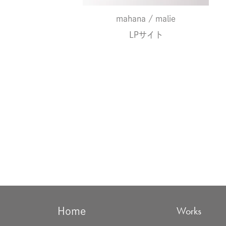
mahana / malie
LPサイト
Works
Home