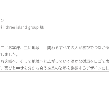
イン
ree island group 様
、二にお客様、三に地域──関わるすべての人が喜びでつなが
作しました。
がお客様へ、そして地域へと広がっていく温かな循環をロゴで
ず、喜びと幸せを分かち合う企業の姿勢を象徴するデザインに