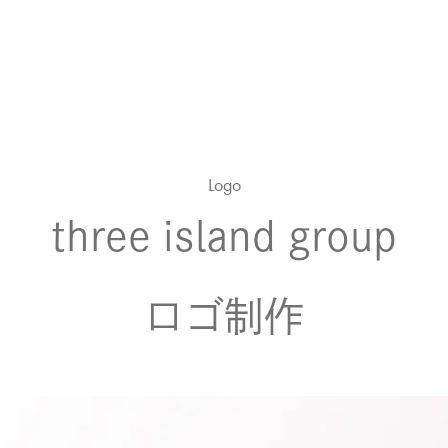
Works
Blog
Logo
Contact
three island group
ロゴ制作